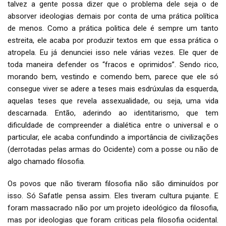
talvez a gente possa dizer que o problema dele seja o de
absorver ideologias demais por conta de uma prática política
de menos. Como a prática politica dele é sempre um tanto
estreita, ele acaba por produzir textos em que essa prática o
atropela. Eu já denunciei isso nele várias vezes. Ele quer de
toda maneira defender os “fracos e oprimidos”. Sendo rico,
morando bem, vestindo e comendo bem, parece que ele só
consegue viver se adere a teses mais esdrúxulas da esquerda,
aquelas teses que revela assexualidade, ou seja, uma vida
descarnada. Então, aderindo ao identitarismo, que tem
dificuldade de compreender a dialética entre o universal e o
particular, ele acaba confundindo a importância de civilizações
(derrotadas pelas armas do Ocidente) com a posse ou não de
algo chamado filosofia.
Os povos que não tiveram filosofia não são diminuídos por
isso. Só Safatle pensa assim. Eles tiveram cultura pujante. E
foram massacrado não por um projeto ideológico da filosofia,
mas por ideologias que foram criticas pela filosofia ocidental.