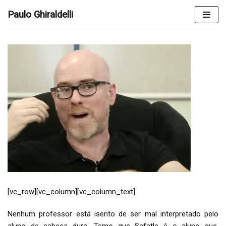
Skip
Paulo Ghiraldelli
to
content
[vc_row][vc_column][vc_column_text]
Nenhum professor está isento de ser mal interpretado pelo