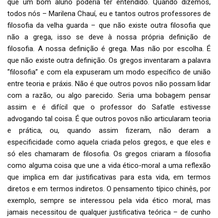
que um bom aluno poderia ter entendido. Quando dizemos,
todos nós – Marilena Chauí, eu e tantos outros professores de
filosofia da velha guarda – que não existe outra filosofia que
não a grega, isso se deve à nossa própria definição de
filosofia. A nossa definição é grega. Mas não por escolha. É
que não existe outra definição. Os gregos inventaram a palavra
“filosofia” e com ela expuseram um modo específico de união
entre teoria e práxis. Não é que outros povos não possam lidar
com a razão, ou algo parecido. Seria uma bobagem pensar
assim e é difícil que o professor do Safatle estivesse
advogando tal coisa. É que outros povos não articularam teoria
e prática, ou, quando assim fizeram, não deram a
especificidade como aquela criada pelos gregos, e que eles e
só eles chamaram de filosofia. Os gregos criaram a filosofia
como alguma coisa que une a vida ético-moral a uma reflexão
que implica em dar justificativas para esta vida, em termos
diretos e em termos indiretos. O pensamento típico chinês, por
exemplo, sempre se interessou pela vida ético moral, mas
jamais necessitou de qualquer justificativa teórica – de cunho