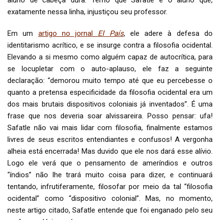
aluno de cabeça dura. Temo que Safatle é o aluno que,
exatamente nessa linha, injustiçou seu professor.
Em um
artigo no jornal
El País
, ele adere à defesa do
identitarismo acrítico, e se insurge contra a filosofia ocidental.
Elevando a si mesmo como alguém capaz de autocrítica, para
se locupletar com o auto-aplauso, ele faz a seguinte
declaração: “demorou muito tempo até que eu percebesse o
quanto a pretensa especificidade da filosofia ocidental era um
dos mais brutais dispositivos coloniais já inventados”. É uma
frase que nos deveria soar alvissareira. Posso pensar: ufa!
Safatle não vai mais lidar com filosofia, finalmente estamos
livres de seus escritos entendiantes e confusos! A vergonha
alheia está encerrada! Mas duvido que ele nos dará esse alívio.
Logo ele verá que o pensamento de ameríndios e outros
“índios” não lhe trará muito coisa para dizer, e continuará
tentando, infrutiferamente, filosofar por meio da tal “filosofia
ocidental” como “dispositivo colonial”. Mas, no momento,
neste artigo citado, Safatle entende que foi enganado pelo seu