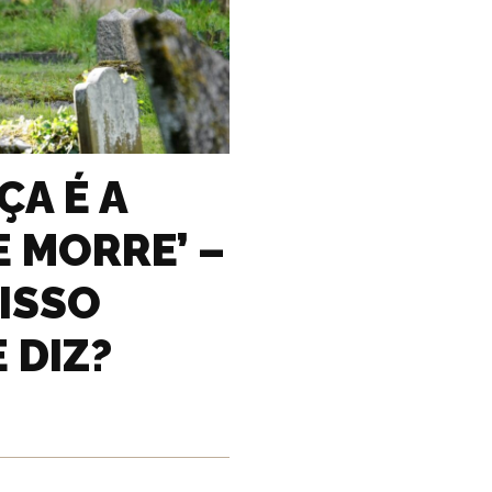
ÇA É A
 MORRE’ –
 ISSO
 DIZ?