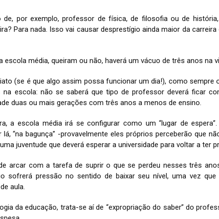
de, por exemplo, professor de física, de filosofia ou de história
leira? Para nada. Isso vai causar desprestígio ainda maior da carrei
 na escola média, queiram ou não, haverá um vácuo de três anos na v
iato (se é que algo assim possa funcionar um dia!), como sempr
s na escola: não se saberá que tipo de professor deverá ficar c
ade duas ou mais gerações com três anos a menos de ensino.
ra, a escola média irá se configurar como um “lugar de espera”.
ar lá, “na bagunça” -provavelmente eles próprios perceberão que n
uma juventude que deverá esperar a universidade para voltar a ter p
á de arcar com a tarefa de suprir o que se perdeu nesses três ano
rio sofrerá pressão no sentido de baixar seu nível, uma vez qu
de aula.
ogia da educação, trata-se aí de “expropriação do saber” do profe
espesa.