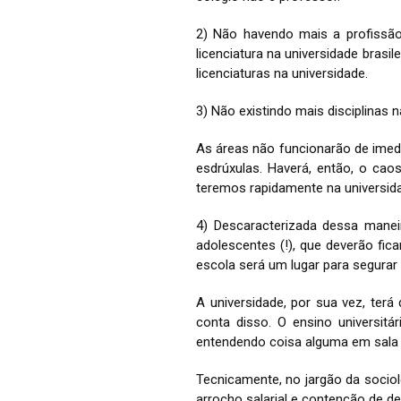
2) Não havendo mais a profissão 
licenciatura na universidade brasi
licenciaturas na universidade.
3) Não existindo mais disciplinas
As áreas não funcionarão de imed
esdrúxulas. Haverá, então, o cao
teremos rapidamente na universid
4) Descaracterizada dessa manei
adolescentes (!), que deverão fic
escola será um lugar para segurar 
A universidade, por sua vez, ter
conta disso. O ensino universitá
entendendo coisa alguma em sala 
Tecnicamente, no jargão da sociol
arrocho salarial e contenção de d