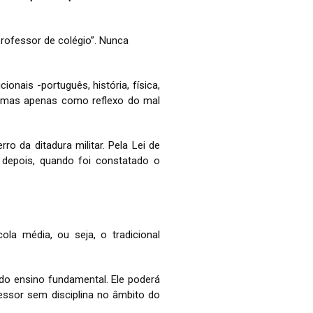
professor de colégio”. Nunca
onais -português, história, física,
o, mas apenas como reflexo do mal
o da ditadura militar. Pela Lei de
s depois, quando foi constatado o
ola média, ou seja, o tradicional
 do ensino fundamental. Ele poderá
fessor sem disciplina no âmbito do