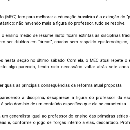
ão (MEC) tem para melhorar a educação brasileira é a extinção do “
ntástico: não havendo mais a figura do professor, tudo se resolve.
ensino médio se resume nisto: ficam extintas as disciplinas tradici
vem ser diluídos em “áreas”, criadas sem respaldo epistemológic
s nesta seção no último sábado. Com ela, o MEC atual repete o err
feito algo parecido, tendo sido necessário voltar atrás sete ano
 quais as principais consequências da reforma atual proposta.
parecendo a disciplina, desaparece a figura do professor da esc
 é pelo domínio de um conteúdo específico que ele se caracteriza.
um generalista igual ao professor do ensino das primeiras séries
eas e, conforme o jogo de forças interno a elas, descartado. Pro