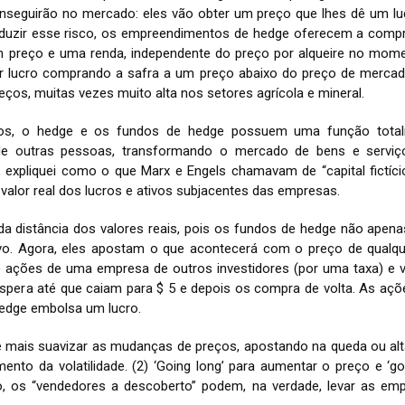
onseguirão no mercado: eles vão obter um preço que lhes dê um l
eduzir esse risco, os empreendimentos de hedge oferecem a comp
 um preço e uma renda, independente do preço por alqueire no mom
 lucro comprando a safra a um preço abaixo do preço de mercado
reços, muitas vezes muito alta nos setores agrícola e mineral.
iros, o hedge e os fundos de hedge possuem uma função total
 de outras pessoas, transformando o mercado de bens e serv
, expliquei como o que Marx e Engels chamavam de “capital fictíci
valor real dos lucros e ativos subjacentes das empresas.
nda distância dos valores reais, pois os fundos de hedge não ap
ivo. Agora, eles apostam o que acontecerá com o preço de qualque
ações de uma empresa de outros investidores (por uma taxa) e 
espera até que caiam para $ 5 e depois os compra de volta. As aç
 hedge embolsa um lucro.
 é mais suavizar as mudanças de preços, apostando na queda ou al
to da volatilidade. (2) ‘Going long’ para aumentar o preço e ‘goi
, os “vendedores a descoberto” podem, na verdade, levar as emp