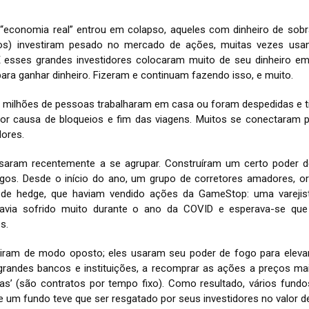
“economia real” entrou em colapso, aqueles com dinheiro de sobr
cos) investiram pesado no mercado de ações, muitas vezes usa
 E esses grandes investidores colocaram muito de seu dinheiro 
ara ganhar dinheiro. Fizeram e continuam fazendo isso, e muito.
milhões de pessoas trabalharam em casa ou foram despedidas e 
or causa de bloqueios e fim das viagens. Muitos se conectaram 
lores.
saram recentemente a se agrupar. Construíram um certo poder d
ogos. Desde o início do ano, um grupo de corretores amadores, o
 de hedge, que haviam vendido ações da GameStop: uma vareji
avia sofrido muito durante o ano da COVID e esperava-se que
s.
ram de modo oposto; eles usaram seu poder de fogo para eleva
grandes bancos e instituições, a recomprar as ações a preços m
as’ (são contratos por tempo fixo). Como resultado, vários fund
e um fundo teve que ser resgatado por seus investidores no valor de