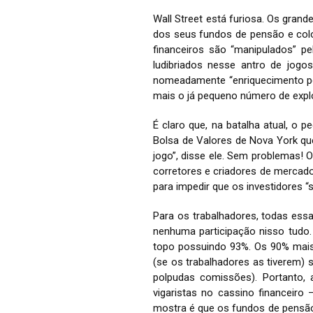
Wall Street está furiosa. Os gran
dos seus fundos de pensão e col
financeiros são “manipulados” p
ludibriados nesse antro de jogo
nomeadamente “enriquecimento pela
mais o já pequeno número de explo
É claro que, na batalha atual, o p
Bolsa de Valores de Nova York que
jogo”, disse ele. Sem problemas!
corretores e criadores de mercado 
para impedir que os investidores “
Para os trabalhadores, todas essa
nenhuma participação nisso tudo
topo possuindo 93%. Os 90% mais
(se os trabalhadores as tiverem) 
polpudas comissões). Portanto, 
vigaristas no cassino financeir
mostra é que os fundos de pensão