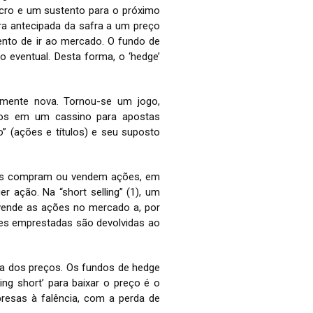
ucro e um sustento para o próximo
ra antecipada da safra a um preço
ento de ir ao mercado. O fundo de
 eventual. Desta forma, o ‘hedge’
mente nova. Tornou-se um jogo,
iços em um cassino para apostas
o” (ações e títulos) e seu suposto
enas compram ou vendem ações, em
r ação. Na “short selling” (1), um
vende as ações no mercado a, por
ões emprestadas são devolvidas ao
ta dos preços. Os fundos de hedge
ng short’ para baixar o preço é o
resas à falência, com a perda de