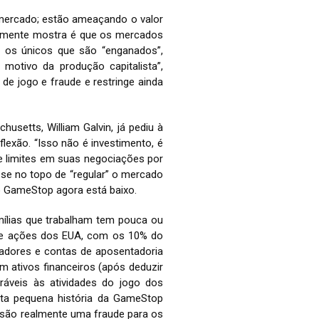
o mercado; estão ameaçando o valor
almente mostra é que os mercados
o os únicos que são “enganados”,
motivo da produção capitalista”,
de jogo e fraude e restringe ainda
husetts, William Galvin, já pediu à
lexão. “Isso não é investimento, é
e limites em suas negociações por
a-se no topo de “regular” o mercado
do GameStop agora está baixo.
amílias que trabalham tem pouca ou
 de ações dos EUA, com os 10% do
adores e contas de aposentadoria
m ativos financeiros (após deduzir
veis ​​às atividades do jogo dos
sta pequena história da GameStop
 são realmente uma fraude para os