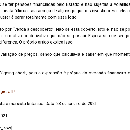
 se ter pensões financiadas pelo Estado e não sujeitas à volatilid
nesta última escaramuça de alguns pequenos investidores e eles qu
uerer é parar totalmente com esse jogo.
o por “venda a descoberto”. Não se está coberto, isto é, não se po
 de um ativo ou derivativo que não se possui. Espera-se que seu p
iferença. O próprio artigo explica isso.
e, o variação de preços, sendo que calculá-la é saber em que mom
ng’/’going short’, pois a expressão é própria do mercado financeiro e
get off!
a e marxista britânico. Data: 28 de janeiro de 2021
2021
c_row]