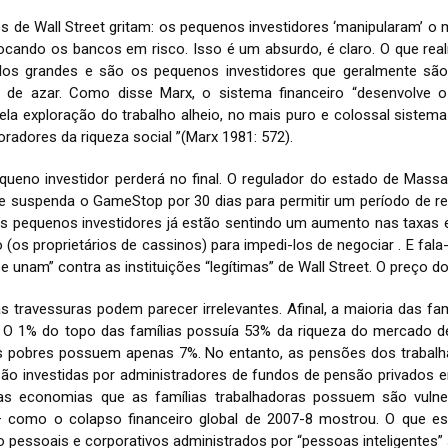
des de Wall Street gritam: os pequenos investidores ‘manipularam’ 
ocando os bancos em risco. Isso é um absurdo, é claro. O que re
elos grandes e são os pequenos investidores que geralmente sã
s de azar. Como disse Marx, o sistema financeiro “desenvolve o 
 exploração do trabalho alheio, no mais puro e colossal sistema 
radores da riqueza social ”(Marx 1981: 572).
equeno investidor perderá no final. O regulador do estado de Massac
 suspenda o GameStop por 30 dias para permitir um período de ref
 Os pequenos investidores já estão sentindo um aumento nas taxas 
(os proprietários de cassinos) para impedi-los de negociar . E fal
se unam” contra as instituições “legítimas” de Wall Street. O preço 
s travessuras podem parecer irrelevantes. Afinal, a maioria das f
. O 1% do topo das famílias possuía 53% da riqueza do mercado
 pobres possuem apenas 7%. No entanto, as pensões dos trabalh
são investidas por administradores de fundos de pensão privados e
as economias que as famílias trabalhadoras possuem são vulnerá
o – como o colapso financeiro global de 2007-8 mostrou. O que e
 pessoais e corporativos administrados por “pessoas inteligentes”