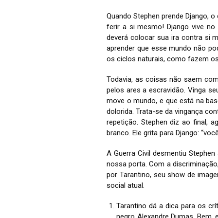
Quando Stephen prende Django, o q
ferir a si mesmo! Django vive 
deverá colocar sua ira contra si
aprender que esse mundo não pode
os ciclos naturais, como fazem os
Todavia, as coisas não saem como
pelos ares a escravidão. Vinga se
move o mundo, e que está na base 
dolorida. Trata-se da vingança c
repetição. Stephen diz ao final, 
branco. Ele grita para Django: “vo
A Guerra Civil desmentiu Stephen
nossa porta. Com a discriminação,
por Tarantino, seu show de image
social atual.
Tarantino dá a dica para os cr
negro Alexandre Dumas. Bem, el