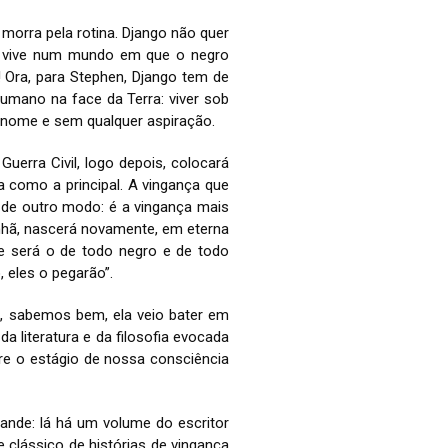
morra pela rotina. Django não quer
o vive num mundo em que o negro
 Ora, para Stephen, Django tem de
umano na face da Terra: viver sob
m nome e sem qualquer aspiração.
erra Civil, logo depois, colocará
a como a principal. A vingança que
o de outro modo: é a vingança mais
nhã, nascerá novamente, em eterna
que será o de todo negro e de todo
, eles o pegarão”.
s, sabemos bem, ela veio bater em
 literatura e da filosofia evocada
re o estágio de nossa consciência
rande: lá há um volume do escritor
 clássico de histórias de vingança