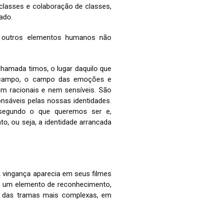
e classes e colaboração de classes,
ado.
s outros elementos humanos não
 chamada timos, o lugar daquilo que
o campo, o campo das emoções e
em racionais e nem sensíveis. São
onsáveis pelas nossas identidades.
 segundo o que queremos ser e,
to, ou seja, a identidade arrancada
A vingança aparecia em seus filmes
mo um elemento de reconhecimento,
ma das tramas mais complexas, em