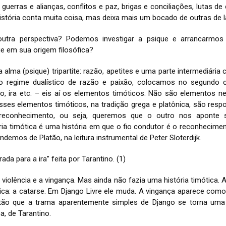
uerras e alianças, conflitos e paz, brigas e conciliações, lutas d
história conta muita coisa, mas deixa mais um bocado de outras de l
tra perspectiva? Podemos investigar a psique e arrancarmo
ue em sua origem filosófica?
alma (psique) tripartite: razão, apetites e uma parte intermediária
o regime dualístico de razão e paixão, colocamos no segund
o, ira etc. – eis aí os elementos timóticos. Não são elementos n
ses elementos timóticos, na tradição grega e platônica, são resp
reconhecimento, ou seja, queremos que o outro nos aponte
ria timótica é uma história em que o fio condutor é o reconhecimen
endemos de Platão, na leitura instrumental de Peter Sloterdijk.
ada para a ira” feita por Tarantino. (1)
violência e a vingança. Mas ainda não fazia uma história timótica. 
lica: a catarse. Em Django Livre ele muda. A vingança aparece co
então que a trama aparentemente simples de Django se torna u
, de Tarantino.