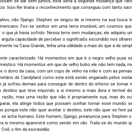
ossam se dar bem juntos, esta seria a segunda mudança que faria
io. Isso lhe tiraria o reconhecimento que conseguiu com tanto sacri
gativo, não Django. Stephen se vingou de si mesmo na sua louca 
americano. Fez-se senhor em uma terra imutável, um cosmos que 
 o que já havia sofrido. Nessa terra sem mudanças, ele adquiriu 
ma arguta capacidade de perceber o significado escondido nos olhare
ilmente na Casa Grande, tinha uma utilidade a mais do que a de simp
ente caracterizado. Há momentos em que é o negro velho puxa s
oméstico. Há momentos em que de velho bobo ele não tem nada, m
sse o dono da casa, com um copo de vinho na mão e com as pern
prietário de Candyland como este está sendo enganado pelos visita
le já sofreu demais para conseguir de dentro do inferno se tornar
o destino que teve impondo a si mesmo a mais dura e terrível disc
 razão, mas uma razão que não é propriamente sua, mas do out
parar, ela atinge todos que possam sonhar tornar esse mundo se
s porque este não quer aceitar o destino, este não quer se ferir 
se acha humano. Este homem, Django, preanuncia para Stephen 
tra si mesmo aparecerá como sendo em vão. Trata-se do mundo que
Civil, o fim da escravidão.