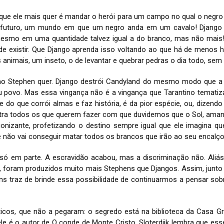
ue ele mais quer é mandar o herói para um campo no qual o negro 
no futuro, um mundo em que um negro anda em um cavalo! Djang
 mesmo em uma quantidade talvez igual a do branco, mas não mais!
 existir. Que Django aprenda isso voltando ao que há de menos h
 animais, um inseto, o de levantar e quebrar pedras o dia todo, se
 Stephen quer. Django destrói Candyland do mesmo modo que a Gu
u povo. Mas essa vingança não é a vingança que Tarantino tematiz
do que corrói almas e faz história, é da pior espécie, ou, dizend
ontra todos os que querem fazer com que duvidemos que o Sol, ama
agonizante, profetizando o destino sempre igual que ele imagina 
cê não vai conseguir matar todos os brancos que irão ao seu encalço
 só em parte. A escravidão acabou, mas a discriminação não. Aliá
 foram produzidos muito mais Stephens que Djangos. Assim, junto da
ns traz de brinde essa possibilidade de continuarmos a pensar sob
íticos, que não a pegaram: o segredo está na biblioteca da Casa G
e é o autor de O conde de Monte Cristo. Sloterdijk lembra que esse