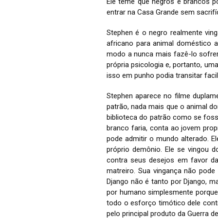
Ele teme que negros e brancos p
entrar na Casa Grande sem sacrifíc
Stephen é o negro realmente vin
africano para animal doméstico 
modo a nunca mais fazê-lo sofrer
própria psicologia e, portanto, u
isso em punho podia transitar fac
Stephen aparece no filme duplam
patrão, nada mais que o animal d
biblioteca do patrão como se fo
branco faria, conta ao jovem pro
pode admitir o mundo alterado. E
próprio demônio. Ele se vingou d
contra seus desejos em favor da
matreiro. Sua vingança não pode 
Django não é tanto por Django, ma
por humano simplesmente porque 
todo o esforço timótico dele con
pelo principal produto da Guerra de 