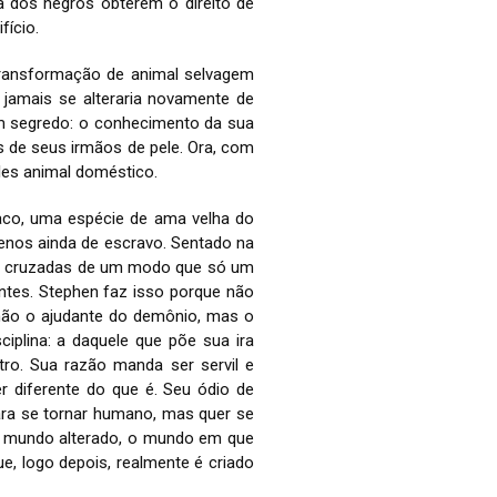
 dos negros obterem o direito de
fício.
transformação de animal selvagem
jamais se alteraria novamente de
um segredo: o conhecimento da sua
s de seus irmãos de pele. Ora, com
les animal doméstico.
aco, uma espécie de ama velha do
enos ainda de escravo. Sentado na
as cruzadas de um modo que só um
ntes. Stephen faz isso porque não
 não o ajudante do demônio, mas o
iplina: a daquele que põe sua ira
ro. Sua razão manda ser servil e
r diferente do que é. Seu ódio de
para se tornar humano, mas quer se
o mundo alterado, o mundo em que
, logo depois, realmente é criado