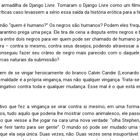
a armadilha de Django Livre. Tomaram o Django Livre como um film
ticas caso levassem a sério essa saída da história erótica para a hi
 senão “quem é humano?” Os negros são humanos? Podem eles freq
Tarantino prega uma peça. Ele tira de cena a disputa entre negros e
uta entre dois negros para ver quem pode ser chamado de humano pe
ira – contra si mesmo, contra seus desejos, podendo atravessar a
onseguiu fazer seu crânio de negro mais parecido com o daquel
rcas naturais da submissão?
em de se vingar heroicamente do branco Calvin Candie (Leonardo 
al maldade é a própria vingança, mas não qualquer vingança. Trata-s
ingativo contra toda e qualquer mudança. Esse mal é o que está 
tivo que fez a vingança se virar contra si mesmo, em uma form
os, tudo aquilo que poderia lhe mostrar como animalesco, ele pas
que viesse a lhe jogar na cara uma nova verdade: “olha Stephen, 
se ferir tanto para ser gente”. O mundo só pode ser mudado uma 
que ela seja única. Duas vezes, não. Duas vezes seria insuportável