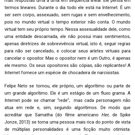
mas respostas uma a uma em sequência linear. Ele pensa em
termos lineares. Durante o dia todo ele está na Internet. É um
ser sem corpo, assexuado, sem rugas e sem envelhecimento,
pois no mundo virtual o tempo exterior não conta. O mundo
virtual tem seu próprio tempo. Nessa assexualidade dele, como
uma entidade descarnada, ele não possui mais sentimentos,
apenas diretrizes de sobrevivência virtual, isto é, seguir regras
para não ser cancelado, e colocar seus aríetes virtuais para
cancelar o opositor. Mas o opositor nem é um Outro, é apenas
ele mesmo. Os seus opositores são cópias, são replicantes! A
Internet fornece um espécie de chocadeira de narcisistas.
Felipe Neto se tornou, ele próprio, um algorítimo ou parte de
um grande algorítimo. Ele é um estágio de um fluxo grama. A
Internet pode se chamar “rede”, mas cada personagem não
atua em rede e, sim, segundo algorítimos. De modo que
acreditar que Samatha (do filme americano
Her
, de Spike
Jonze, 2013) se torna uma pessoa mais rica do ponto de vista
de múltiplas personalidades é uma ficção muito otimista.